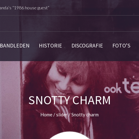
nda’s “1986 house guest”
otty charm
Weerzien
 opnieuw digitaal uitgebracht !
BANDLEDEN
HISTORIE
DISCOGRAFIE
FOTO’S
 jaar punk met 5 decennia NL Punk
SNOTTY CHARM
Home
/
slider
/
Snotty charm