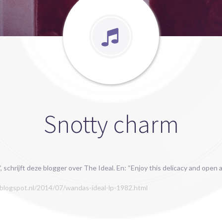
Snotty charm
, schrijft deze blogger over The Ideal. En: “Enjoy this delicacy and open
.blogspot.nl/2014/07/wandas-ideal-lp-1982.html