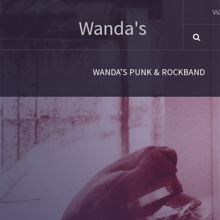
Wa
Wanda's
Sn
Nu
WANDA’S PUNK & ROCKBAND
40