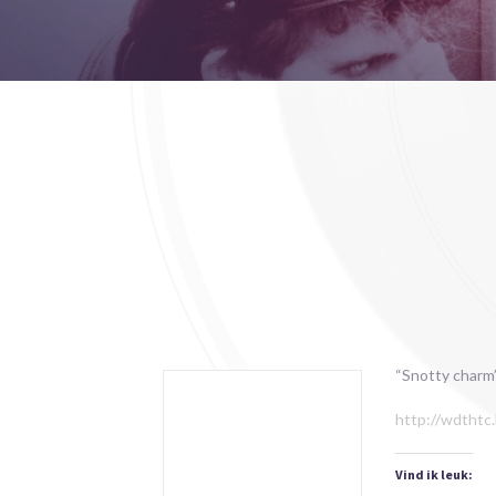
“Snotty charm”
http://wdthtc
Vind ik leuk: