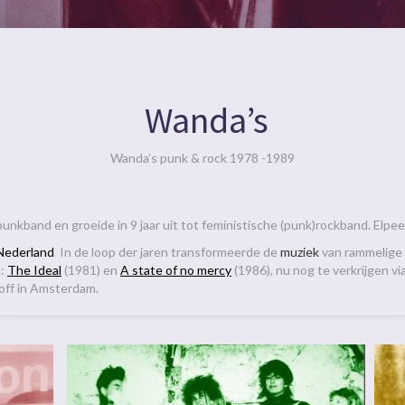
Wanda’s
Wanda’s punk & rock 1978 -1989
l punkband en groeide in 9 jaar uit tot feministische (punk)rockband. Elpe
Nederland
.
In de loop der jaren transformeerde de
muziek
van rammelige 
l:
The Ideal
(1981) en
A state of no mercy
(1986), nu nog te verkrijgen vi
off in Amsterdam.