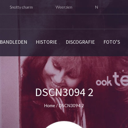
tty charm
Weerzien
Nu opnieuw digitaal uitgebrac
BANDLEDEN
HISTORIE
DISCOGRAFIE
FOTO’S
DSCN3094 2
Home
/
DSCN3094 2