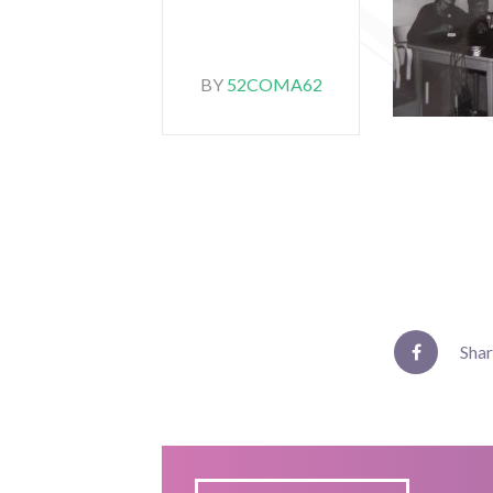
BY
52COMA62
Sha