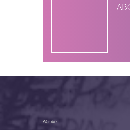
AB
Wanda's