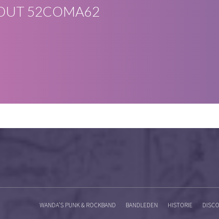
OUT
52COMA62
WANDA’S PUNK & ROCKBAND
BANDLEDEN
HISTORIE
DISCO