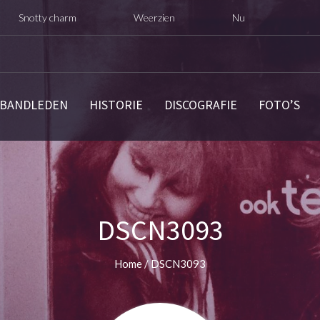
ty charm
Weerzien
Nu opnieuw digitaal uitgebrach
BANDLEDEN
HISTORIE
DISCOGRAFIE
FOTO’S
DSCN3093
Home
/
DSCN3093