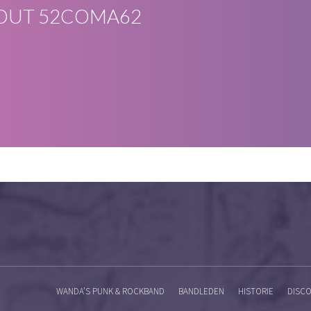
OUT
52COMA62
WANDA’S PUNK & ROCKBAND
BANDLEDEN
HISTORIE
DISCO