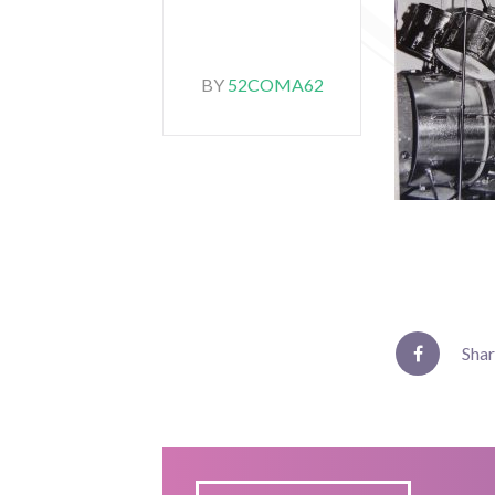
BY
52COMA62
Sha