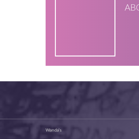
AB
Wanda's