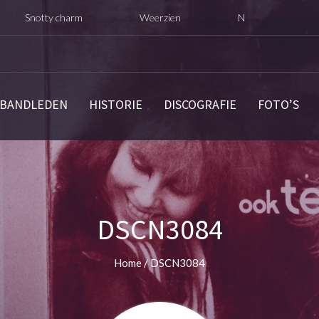
otty charm
Weerzien
Nu opnieuw digitaal uitgebra
BANDLEDEN
HISTORIE
DISCOGRAFIE
FOTO’S
DSCN3084
Home
/
DSCN3084