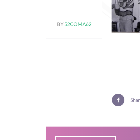
BY
52COMA62
Sha