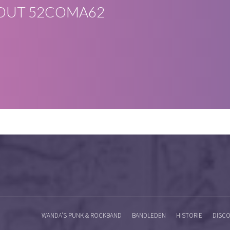
OUT
52COMA62
WANDA’S PUNK & ROCKBAND
BANDLEDEN
HISTORIE
DISCO