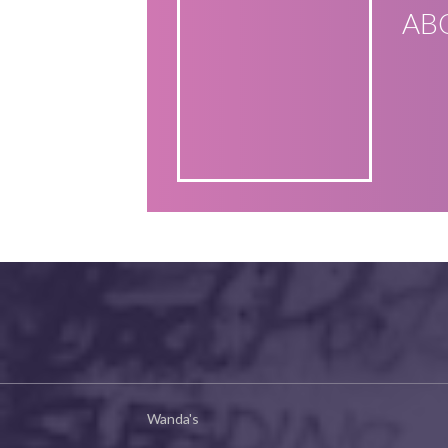
AB
Wanda's