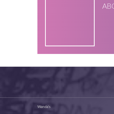
AB
Wanda's