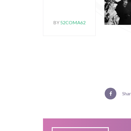
BY
52COMA62
Sha