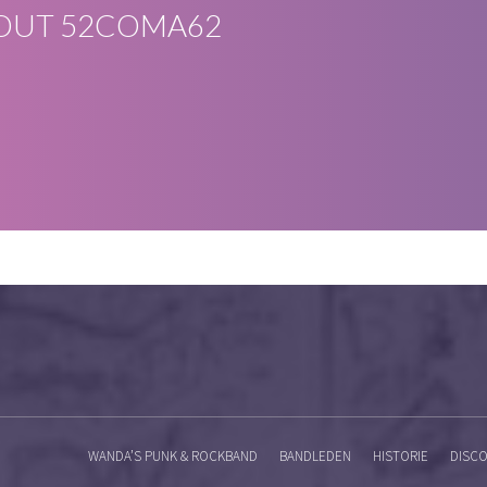
OUT
52COMA62
WANDA’S PUNK & ROCKBAND
BANDLEDEN
HISTORIE
DISCO