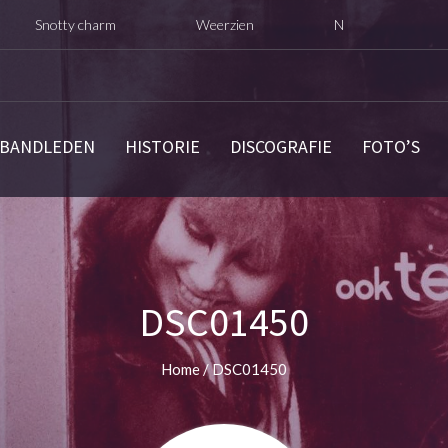
tty charm
Weerzien
Nu opnieuw digitaal uitgebrac
BANDLEDEN
HISTORIE
DISCOGRAFIE
FOTO’S
DSC01450
Home
/
DSC01450